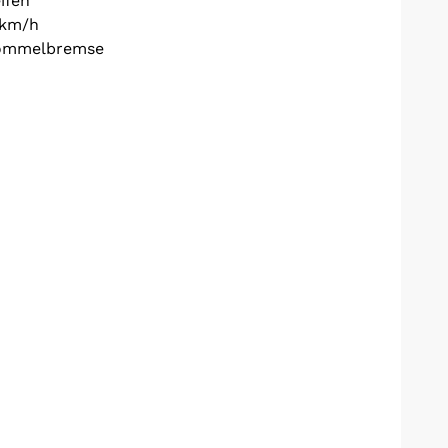
ifen
 km/h
rommelbremse