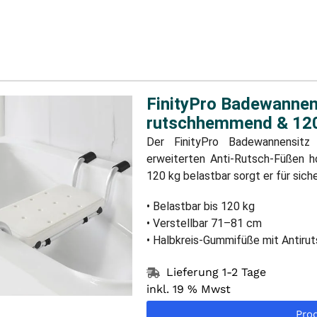
d Sicherheit,
um Ihre Selbstständigkeit im Bad zu bew
kuratierte Auswahl an Badewannensitzen – von einfach
.
Wir helfen Ihnen,
die passende Lösung zu finden,
damit 
nnen.
FinityPro Badewannen
rutschhemmend & 120
Der FinityPro Badewannensitz
erweiterten Anti-Rutsch-Füßen ho
120 kg belastbar sorgt er für sich
• Belastbar bis 120 kg
• Verstellbar 71–81 cm
• Halbkreis-Gummifüße mit Antirut
Lieferung 1-2 Tage
inkl. 19 % Mwst
Pro