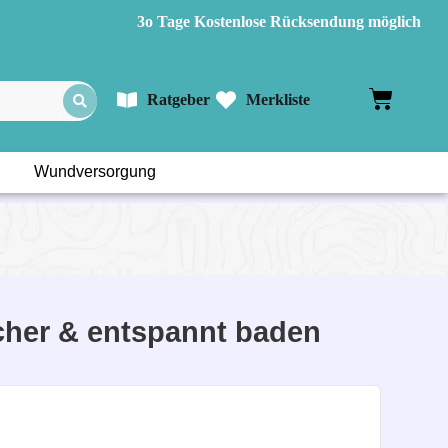
3o Tage Kostenlose Rücksendung möglich
Ratgeber
Merkliste
Wundversorgung
cher & entspannt baden
,
doch bei eingeschränkter Mobilität wird der
ger Badewannensitz bietet Ihnen die nötige