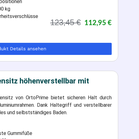
positionen
00 kg
rheitsverschlüsse
123,45
€
112,95
€
dukt Details ansehen
sitz höhenverstellbar mit
ensitz von OrtoPrime bietet sicheren Halt durch
uminiumrahmen. Dank Haltegriff und verstellbarer
les und selbstständiges Baden.
este Gummifüße