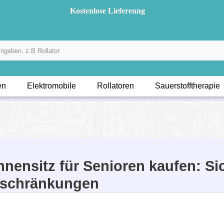
Kostenlose Liefereung
en
Elektromobile
Rollatoren
Sauerstofftherapie
nensitz für Senioren kaufen: Si
inschränkungen
tes Vollbad ist für viele ein Inbegriff von Lebensqualität
sstieg in die Wanne oft zur Sturzgefahr.
Ein hochwerti