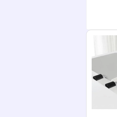
Stabilität un
sorgfältig 
Rückenlehne
Mehr lesen
genießen kö