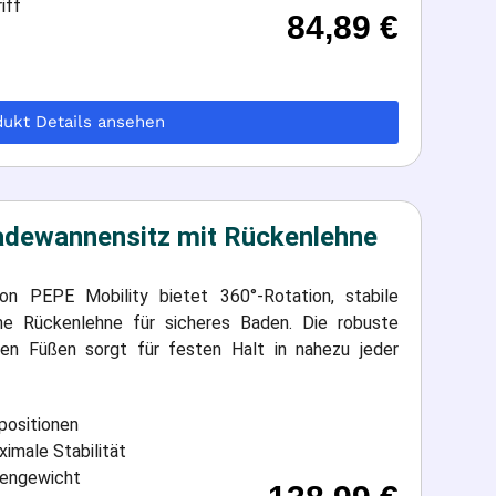
iff
84,89
€
dukt Details ansehen
adewannensitz mit Rückenlehne
n PEPE Mobility bietet 360°-Rotation, stabile
e Rückenlehne für sicheres Baden. Die robuste
ten Füßen sorgt für festen Halt in nahezu jeder
positionen
imale Stabilität
igengewicht