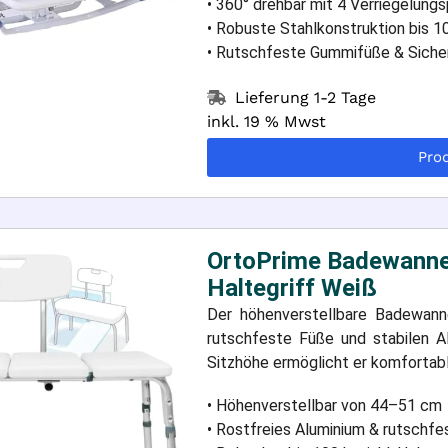
• 360° drehbar mit 4 Verriegelungs
• Robuste Stahlkonstruktion bis 1
• Rutschfeste Gummifüße & Siche
Lieferung 1-2 Tage
inkl. 19 % Mwst
Pro
OrtoPrime Badewannen
Haltegriff Weiß
Der höhenverstellbare Badewann
rutschfeste Füße und stabilen Al
Sitzhöhe ermöglicht er komfortab
• Höhenverstellbar von 44–51 cm
• Rostfreies Aluminium & rutschf