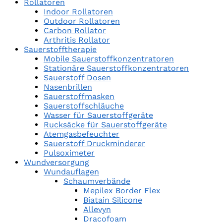
Rollatoren
Indoor Rollatoren
Outdoor Rollatoren
Carbon Rollator
Arthritis Rollator
Sauerstofftherapie
Mobile Sauerstoffkonzentratoren
Stationäre Sauerstoffkonzentratoren
Sauerstoff Dosen
Nasenbrillen
Sauerstoffmasken
Sauerstoffschläuche
Wasser für Sauerstoffgeräte
Rucksäcke für Sauerstoffgeräte
Atemgasbefeuchter
Sauerstoff Druckminderer
Pulsoximeter
Wundversorgung
Wundauflagen
Schaumverbände
Mepilex Border Flex
Biatain Silicone
Allevyn
Dracofoam