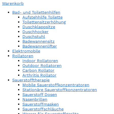
Warenkorb
Bad- und Toilettenhilfen
Aufstehhilfe Toilette
Toilettensitzerhöhung
Duschklappsitze
Duschhocker
Duschstuhl
Badewannensitz
Badewannenlifter
Elektromobile
Rollatoren
Indoor Rollatoren
Outdoor Rollatoren
Carbon Rollator
Arthritis Rollator
Sauerstofftherapie
Mobile Sauerstoffkonzentratoren
Stationäre Sauerstoffkonzentratoren
Sauerstoff Dosen
Nasenbrillen
Sauerstoffmasken
Sauerstoffschläuche
Wasser für Sauerstoffgeräte