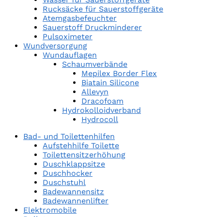
Rucksäcke für Sauerstoffgeräte
Atemgasbefeuchter
Sauerstoff Druckminderer
Pulsoximeter
Wundversorgung
Wundauflagen
Schaumverbände
Mepilex Border Flex
Biatain Silicone
Allevyn
Dracofoam
Hydrokolloidverband
Hydrocoll
Bad- und Toilettenhilfen
Aufstehhilfe Toilette
Toilettensitzerhöhung
Duschklappsitze
Duschhocker
Duschstuhl
Badewannensitz
Badewannenlifter
Elektromobile