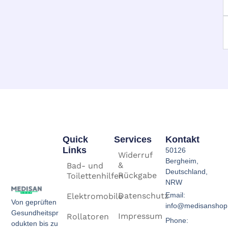
Quick
Services
Kontakt
Links
50126
Widerruf
Bergheim,
&
Bad- und
Deutschland,
Rückgabe
Toilettenhilfen
NRW
Email:
Datenschutz
Elektromobile
Von geprüften
info@medisanshop
Gesundheitspr
Impressum
Rollatoren
Phone:
odukten bis zu