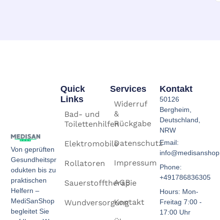
Quick
Services
Kontakt
Links
50126
Widerruf
Bergheim,
&
Bad- und
Deutschland,
Rückgabe
Toilettenhilfen
NRW
Email:
Datenschutz
Elektromobile
Von geprüften
info@medisanshop
Gesundheitspr
Impressum
Rollatoren
Phone:
odukten bis zu
+491786836305
praktischen
AGB
Sauerstofftherapie
Helfern –
Hours: Mon-
MediSanShop
Kontakt
Freitag 7:00 -
Wundversorgung
begleitet Sie
17:00 Uhr