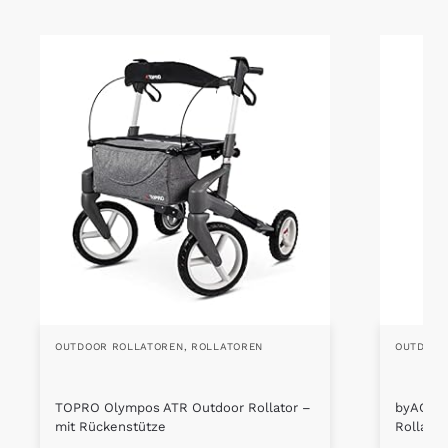
OUTDOOR ROLLATOREN
,
ROLLATOREN
OUTDOOR
TOPRO Olympos ATR Outdoor Rollator –
byACRE 
mit Rückenstütze
Rollator 