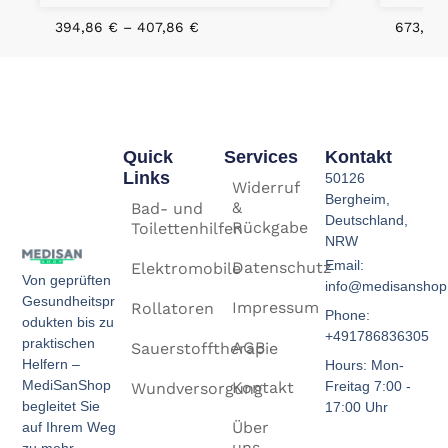
394,86
€
–
407,86
€
673,07
Quick
Services
Kontakt
Links
50126
Widerruf
Bergheim,
&
Bad- und
Deutschland,
Rückgabe
Toilettenhilfen
NRW
Email:
Datenschutz
Elektromobile
Von geprüften
info@medisanshop
Gesundheitspr
Impressum
Rollatoren
Phone:
odukten bis zu
+491786836305
praktischen
AGB
Sauerstofftherapie
Helfern –
Hours: Mon-
MediSanShop
Kontakt
Freitag 7:00 -
Wundversorgung
begleitet Sie
17:00 Uhr
Über
auf Ihrem Weg
uns
zu mehr