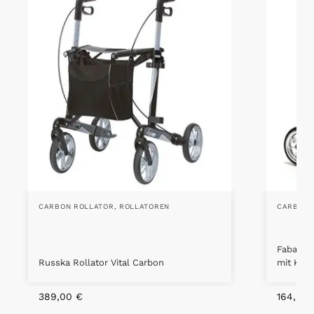
CARBON ROLLATOR
,
ROLLATOREN
CARBON 
FabaCare
Russka Rollator Vital Carbon
mit Kom
389,00
€
164,90