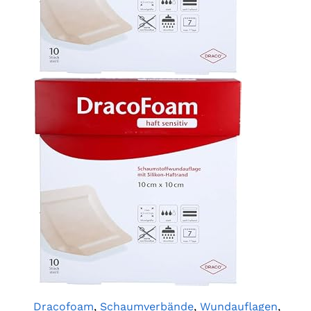
Dracofoam
,
Schaumverbände
,
Wundauflagen
,