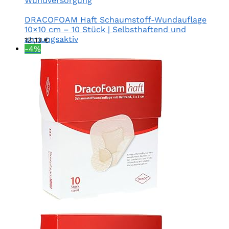
Wundversorgung
DRACOFOAM Haft Schaumstoff-Wundauflage
10×10 cm – 10 Stück | Selbsthaftend und
atmungsaktiv
121,13
€
-4%