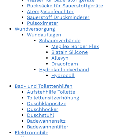
Rucksäcke für Sauerstoffgeräte
Atemgasbefeuchter
Sauerstoff Druckminderer
Pulsoximeter
Wundversorgung
Wundauflagen
Schaumverbände
Mepilex Border Flex
Biatain Silicone
Allevyn
Dracofoam
Hydrokolloidverband
Hydrocoll
Bad- und Toilettenhilfen
Aufstehhilfe Toilette
Toilettensitzerhöhung
Duschklappsitze
Duschhocker
Duschstuhl
Badewannensitz
Badewannenlifter
Elektromobile