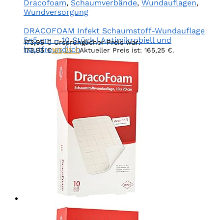
Dracofoam
,
Schaumverbände
,
Wundauflagen
,
Wundversorgung
DRACOFOAM Infekt Schaumstoff-Wundauflage
5×5 cm – 10 Stück | Antimikrobiell und
173,95
€
Ursprünglicher Preis war:
hautfreundlich
173,95 €
165,25
€
Aktueller Preis ist: 165,25 €.