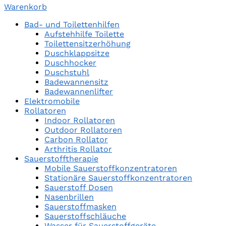
Warenkorb
Bad- und Toilettenhilfen
Aufstehhilfe Toilette
Toilettensitzerhöhung
Duschklappsitze
Duschhocker
Duschstuhl
Badewannensitz
Badewannenlifter
Elektromobile
Rollatoren
Indoor Rollatoren
Outdoor Rollatoren
Carbon Rollator
Arthritis Rollator
Sauerstofftherapie
Mobile Sauerstoffkonzentratoren
Stationäre Sauerstoffkonzentratoren
Sauerstoff Dosen
Nasenbrillen
Sauerstoffmasken
Sauerstoffschläuche
Wasser für Sauerstoffgeräte