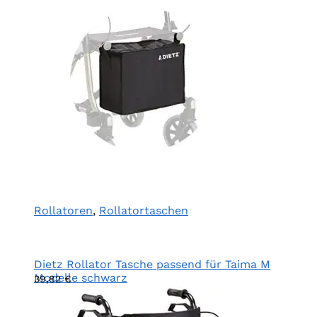
Rollatoren
,
Rollatortaschen
Dietz Rollator Tasche passend für Taima M
Modelle schwarz
39,82
€