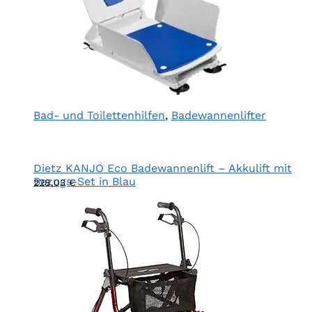
Bad- und Toilettenhilfen
,
Badewannenlifter
Dietz KANJO Eco Badewannenlift – Akkulift mit
Bezugs-Set in Blau
228,03
€