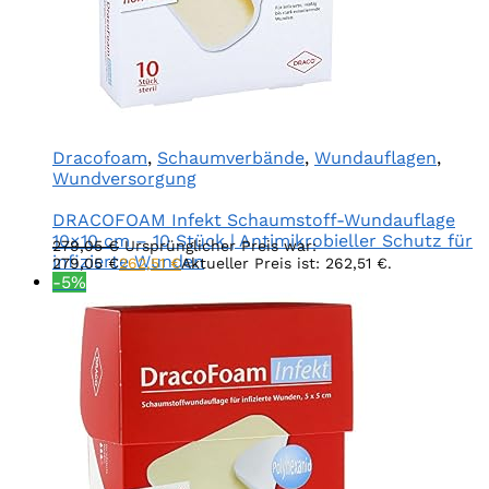
Dracofoam
,
Schaumverbände
,
Wundauflagen
,
Wundversorgung
DRACOFOAM Infekt Schaumstoff-Wundauflage
10×10 cm – 10 Stück | Antimikrobieller Schutz für
279,05
€
Ursprünglicher Preis war:
infizierte Wunden
279,05 €
262,51
€
Aktueller Preis ist: 262,51 €.
-5%