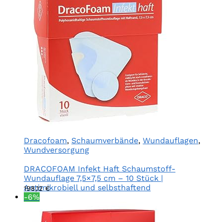
Dracofoam
,
Schaumverbände
,
Wundauflagen
,
Wundversorgung
DRACOFOAM Infekt Haft Schaumstoff-
Wundauflage 7,5×7,5 cm – 10 Stück |
Antimikrobiell und selbsthaftend
198,12
€
-6%