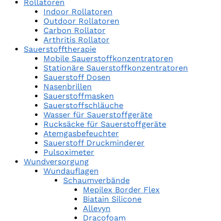
Rollatoren
Indoor Rollatoren
Outdoor Rollatoren
Carbon Rollator
Arthritis Rollator
Sauerstofftherapie
Mobile Sauerstoffkonzentratoren
Stationäre Sauerstoffkonzentratoren
Sauerstoff Dosen
Nasenbrillen
Sauerstoffmasken
Sauerstoffschläuche
Wasser für Sauerstoffgeräte
Rucksäcke für Sauerstoffgeräte
Atemgasbefeuchter
Sauerstoff Druckminderer
Pulsoximeter
Wundversorgung
Wundauflagen
Schaumverbände
Mepilex Border Flex
Biatain Silicone
Allevyn
Dracofoam