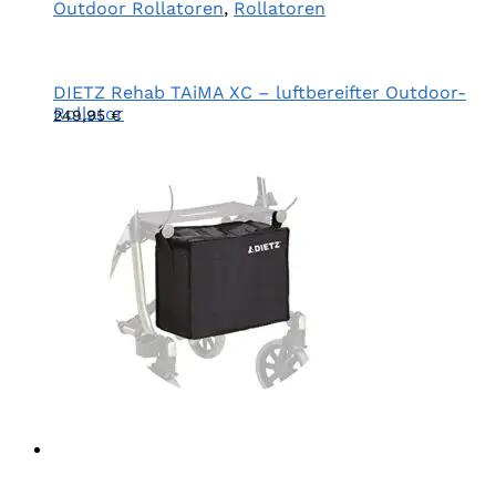
Outdoor Rollatoren
,
Rollatoren
DIETZ Rehab TAiMA XC – luftbereifter Outdoor-
Rollator
249,95
€