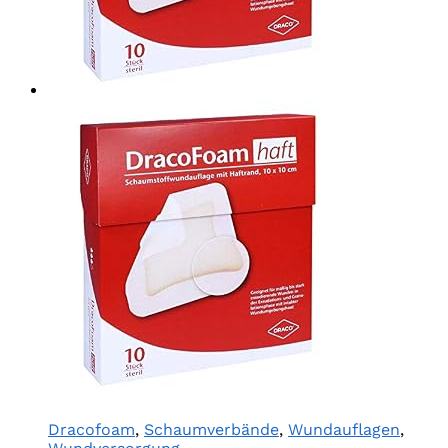
Dracofoam
,
Schaumverbände
,
Wundauflagen
,