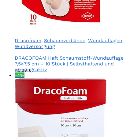
Dracofoam
,
Schaumverbände
,
Wundauflagen
,
Wundversorgung
DRACOFOAM Haft Schaumstoff-Wundauflage
7,5×7,5 cm – 10 Stück | Selbsthaftend und
atmungsaktiv
110,97
€
-4%