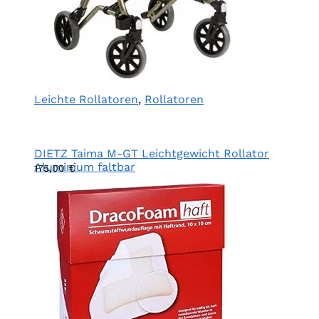
Leichte Rollatoren
,
Rollatoren
DIETZ Taima M-GT Leichtgewicht Rollator
Aluminium faltbar
175,00
€