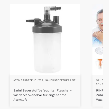
ATEMGASBEFEUCHTER
,
SAUERSTOFFTHERAPIE
SAUERST
SAUERST
Sarini Sauerstoffbefeuchter Flasche –
RINRI Sa
wiederverwendbar für angenehme
Zuhause
Atemluft
Wasser