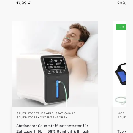
12,99
€
209,00
-4%
SAUERSTOFFTHERAPIE
,
STATIONÄRE
MOBILE 
SAUERSTOFFKONZENTRATOREN
SAUERST
Stationärer Sauerstoffkonzentrator für
Zuhause 1–9L – 96% Reinheit & 8-fach
Tawxot S