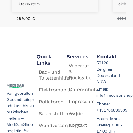
Filtersystem
leicht &
299,00
€
259,00
€
Quick
Services
Kontakt
Links
50126
Widerruf
Bergheim,
&
Bad- und
Deutschland,
Rückgabe
Toilettenhilfen
NRW
Email:
Datenschutz
Elektromobile
Von geprüften
info@medisanshop
Gesundheitspr
Impressum
Rollatoren
Phone:
odukten bis zu
+491786836305
praktischen
AGB
Sauerstofftherapie
Helfern –
Hours: Mon-
MediSanShop
Kontakt
Freitag 7:00 -
Wundversorgung
begleitet Sie
17:00 Uhr