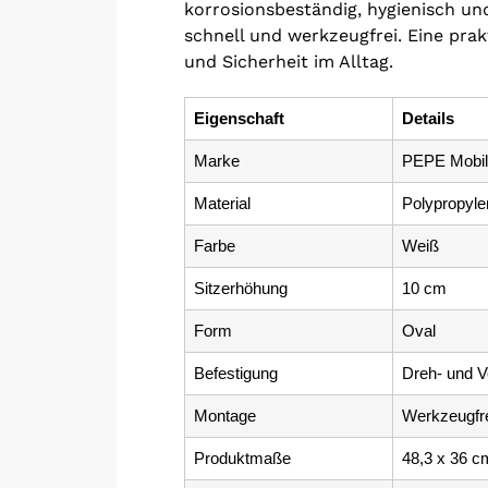
korrosionsbeständig, hygienisch und
schnell und werkzeugfrei. Eine pra
und Sicherheit im Alltag.
Eigenschaft
Details
Marke
PEPE Mobil
Material
Polypropyle
Farbe
Weiß
Sitzerhöhung
10 cm
Form
Oval
Befestigung
Dreh- und 
Montage
Werkzeugfr
Produktmaße
48,3 x 36 c