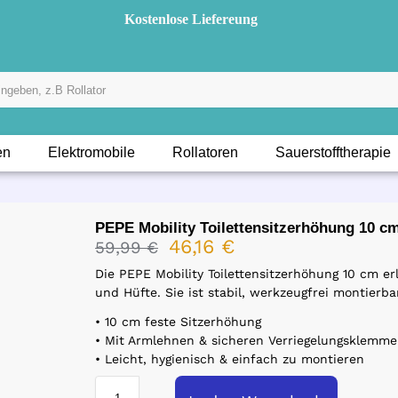
Kostenlose Liefereung
en
Elektromobile
Rollatoren
Sauerstofftherapie
PEPE Mobility Toilettensitzerhöhung 10 c
46,16
€
59,99
€
Die PEPE Mobility Toilettensitzerhöhung 10 cm e
und Hüfte. Sie ist stabil, werkzeugfrei montierb
• 10 cm feste Sitzerhöhung
• Mit Armlehnen & sicheren Verriegelungsklemm
• Leicht, hygienisch & einfach zu montieren