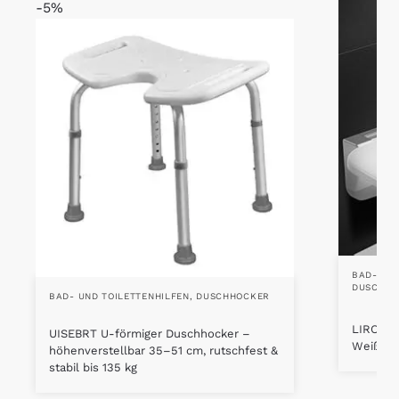
-5%
BAD- UND
DUSCHKL
BAD- UND TOILETTENHILFEN
,
DUSCHHOCKER
LIROPAU
UISEBRT U-förmiger Duschhocker –
Weiß – 
höhenverstellbar 35–51 cm, rutschfest &
stabil bis 135 kg