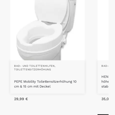
BAD- UND TOILETTENHILFEN
,
BAD- UND
TOILETTENSITZERHÖHUNG
HENGMEI
PEPE Mobility Toilettensitzerhöhung 10
höhenve
cm & 15 cm mit Deckel
stabil b
29,99
€
35,09
€