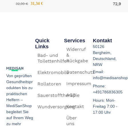
31,34
€
72,99
€
32,99
€
Quick
Services
Kontakt
Links
50126
Widerruf
Bergheim,
&
Bad- und
Deutschland,
Rückgabe
Toilettenhilfen
NRW
Email:
Datenschutz
Elektromobile
Von geprüften
info@medisanshop
Gesundheitspr
Impressum
Rollatoren
Phone:
odukten bis zu
+491786836305
praktischen
AGB
Sauerstofftherapie
Helfern –
Hours: Mon-
MediSanShop
Kontakt
Freitag 7:00 -
Wundversorgung
begleitet Sie
17:00 Uhr
Über
auf Ihrem Weg
uns
zu mehr