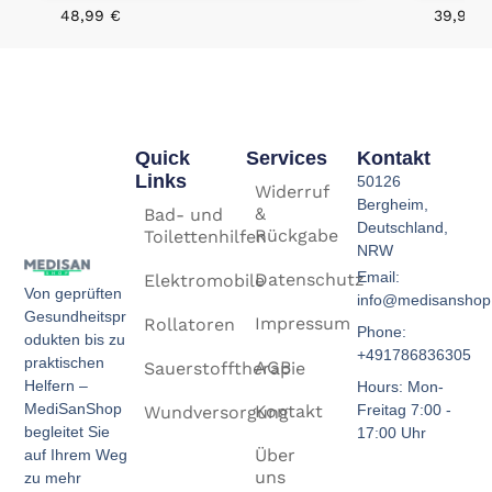
48,99
€
39,90
Quick
Services
Kontakt
Links
50126
Widerruf
Bergheim,
&
Bad- und
Deutschland,
Rückgabe
Toilettenhilfen
NRW
Email:
Datenschutz
Elektromobile
Von geprüften
info@medisanshop
Gesundheitspr
Impressum
Rollatoren
Phone:
odukten bis zu
+491786836305
praktischen
AGB
Sauerstofftherapie
Helfern –
Hours: Mon-
MediSanShop
Kontakt
Freitag 7:00 -
Wundversorgung
begleitet Sie
17:00 Uhr
Über
auf Ihrem Weg
uns
zu mehr