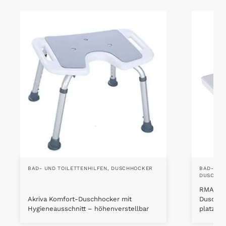
BAD- UND TOILETTENHILFEN
,
DUSCHHOCKER
BAD- UND
DUSCHKL
RMAN Du
Akriva Komfort-Duschhocker mit
Duschstu
Hygieneausschnitt – höhenverstellbar
platzsp