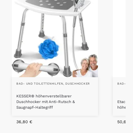
BAD- UND TOILETTENHILFEN
,
DUSCHHOCKER
BAD- UND
KESSER® höhenverstellbarer
Duschhocker mit Anti-Rutsch &
Etac ED
Saugnapf-Haltegriff
höhenver
36,80
€
50,62
€