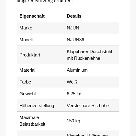
längerer Nutzung erhalten.
Eigenschaft
Details
Marke
NJUN
Modell
NJUN36
Klappbarer Duschstuhl
Produktart
mit Rückenlehne
Material
Aluminium
Farbe
Weiß
Gewicht
6,25 kg
Höhenverstellung
Verstellbare Sitzhöhe
Maximale
150 kg
Belastbarkeit
Klappbar, U-förmiger