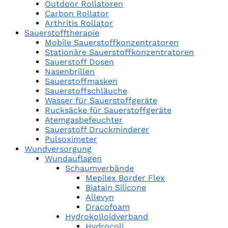
Outdoor Rollatoren
Carbon Rollator
Arthritis Rollator
Sauerstofftherapie
Mobile Sauerstoffkonzentratoren
Stationäre Sauerstoffkonzentratoren
Sauerstoff Dosen
Nasenbrillen
Sauerstoffmasken
Sauerstoffschläuche
Wasser für Sauerstoffgeräte
Rucksäcke für Sauerstoffgeräte
Atemgasbefeuchter
Sauerstoff Druckminderer
Pulsoximeter
Wundversorgung
Wundauflagen
Schaumverbände
Mepilex Border Flex
Biatain Silicone
Allevyn
Dracofoam
Hydrokolloidverband
Hydrocoll