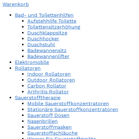
Warenkorb
Bad- und Toilettenhilfen
Aufstehhilfe Toilette
Toilettensitzerhöhung
Duschklappsitze
Duschhocker
Duschstuhl
Badewannensitz
Badewannenlifter
Elektromobile
Rollatoren
Indoor Rollatoren
Outdoor Rollatoren
Carbon Rollator
Arthritis Rollator
Sauerstofftherapie
Mobile Sauerstoffkonzentratoren
Stationäre Sauerstoffkonzentratoren
Sauerstoff Dosen
Nasenbrillen
Sauerstoffmasken
Sauerstoffschläuche
Wasser für Sauerstoffgeräte