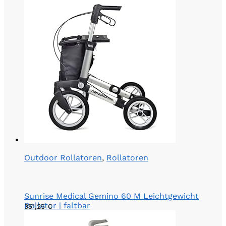
Outdoor Rollatoren
,
Rollatoren
Sunrise Medical Gemino 60 M Leichtgewicht
Rollator | faltbar
351,25
€