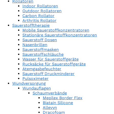
Rollatoren
Indoor Rollatoren
Outdoor Rollatoren
Carbon Rollator
Arthritis Rollator
Sauerstofftherapie
Mobile Sauerstoffkonzentratoren
Stationäre Sauerstoffkonzentratoren
Sauerstoff Dosen
Nasenbrillen
Sauerstoffmasken
Sauerstoffschläuche
Wasser für Sauerstoffgeräte
Rucksäcke für Sauerstoffgeräte
Atemgasbefeuchter
Sauerstoff Druckminderer
Pulsoximeter
Wundversorgung
Wundauflagen
Schaumverbände
Mepilex Border Flex
Biatain Silicone
Allevyn
Dracofoam