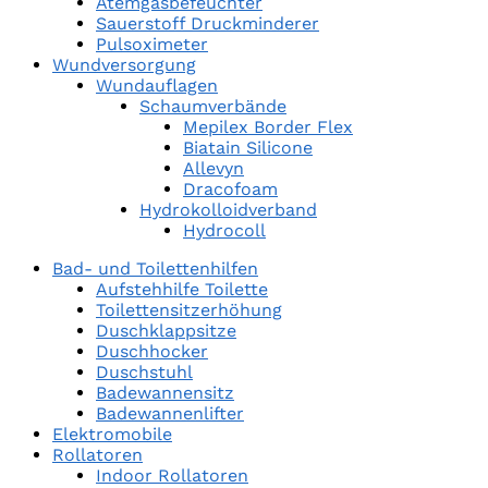
Atemgasbefeuchter
Sauerstoff Druckminderer
Pulsoximeter
Wundversorgung
Wundauflagen
Schaumverbände
Mepilex Border Flex
Biatain Silicone
Allevyn
Dracofoam
Hydrokolloidverband
Hydrocoll
Bad- und Toilettenhilfen
Aufstehhilfe Toilette
Toilettensitzerhöhung
Duschklappsitze
Duschhocker
Duschstuhl
Badewannensitz
Badewannenlifter
Elektromobile
Rollatoren
Indoor Rollatoren