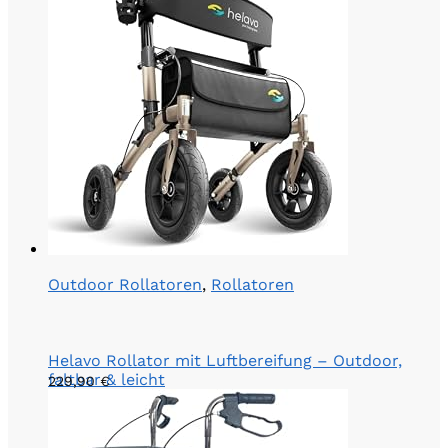
Outdoor Rollatoren
,
Rollatoren
Helavo Rollator mit Luftbereifung – Outdoor,
faltbar & leicht
229,90
€