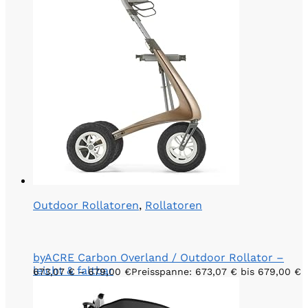
Outdoor Rollatoren
,
Rollatoren
byACRE Carbon Overland / Outdoor Rollator –
leicht & faltbar
673,07
€
–
679,00
€
Preisspanne: 673,07 € bis 679,00 €