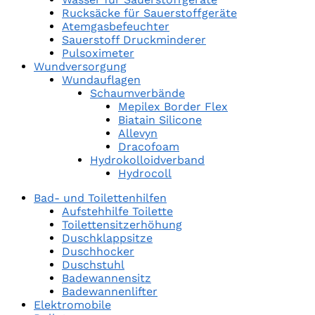
Rucksäcke für Sauerstoffgeräte
Atemgasbefeuchter
Sauerstoff Druckminderer
Pulsoximeter
Wundversorgung
Wundauflagen
Schaumverbände
Mepilex Border Flex
Biatain Silicone
Allevyn
Dracofoam
Hydrokolloidverband
Hydrocoll
Bad- und Toilettenhilfen
Aufstehhilfe Toilette
Toilettensitzerhöhung
Duschklappsitze
Duschhocker
Duschstuhl
Badewannensitz
Badewannenlifter
Elektromobile