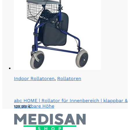
Indoor Rollatoren
,
Rollatoren
abc HOME | Rollator für Innenbereich | klappbar &
verstellbare Höhe
129,99
€