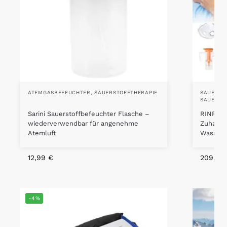
ATEMGASBEFEUCHTER
,
SAUERSTOFFTHERAPIE
SAUERST
SAUERST
Sarini Sauerstoffbefeuchter Flasche –
RINRI Sa
wiederverwendbar für angenehme
Zuhause
Atemluft
Wasser
12,99
€
209,00
-4%