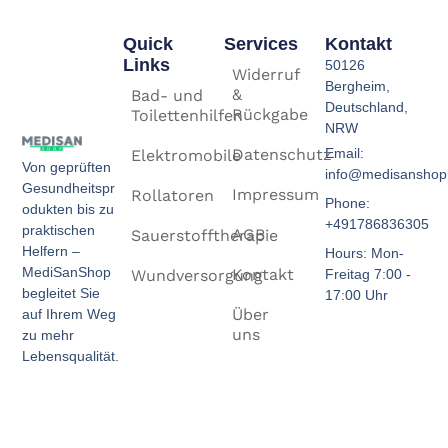
Quick
Services
Kontakt
Links
50126
Widerruf
Bergheim,
&
Bad- und
Deutschland,
Rückgabe
Toilettenhilfen
NRW
Email:
Datenschutz
Elektromobile
Von geprüften
info@medisanshop
Gesundheitspr
Impressum
Rollatoren
Phone:
odukten bis zu
+491786836305
praktischen
AGB
Sauerstofftherapie
Helfern –
Hours: Mon-
MediSanShop
Kontakt
Freitag 7:00 -
Wundversorgung
begleitet Sie
17:00 Uhr
Über
auf Ihrem Weg
uns
zu mehr
Lebensqualität.