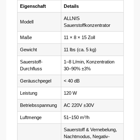
Eigenschaft
Details
ALLNIS
Modell
Sauerstoffkonzentrator
Maße
11 × 8 × 15 Zoll
Gewicht
11 lbs (ca. 5 kg)
Sauerstoff-
1–8 L/min, Konzentration
Durchfluss
30–90% ±3%
Geräuschpegel
< 40 dB
Leistung
120 W
Betriebsspannung
AC 220V ±30V
Luftmenge
51–150 m³/h
Sauerstoff & Vernebelung,
Nachtmodus, Negativ-