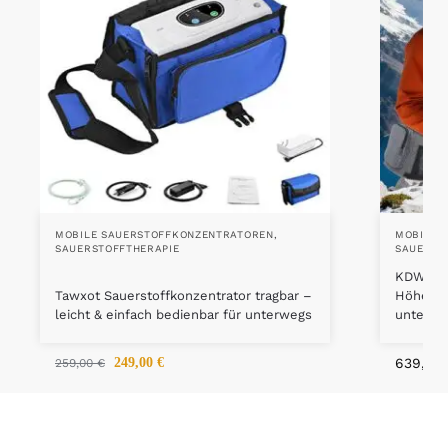
MOBILE SAUERSTOFFKONZENTRATOREN
,
MOBILE 
SAUERSTOFFTHERAPIE
SAUERST
KDWLL S
Tawxot Sauerstoffkonzentrator tragbar –
Höhenmo
leicht & einfach bedienbar für unterwegs
unterwe
249,00
€
639,00
259,00
€