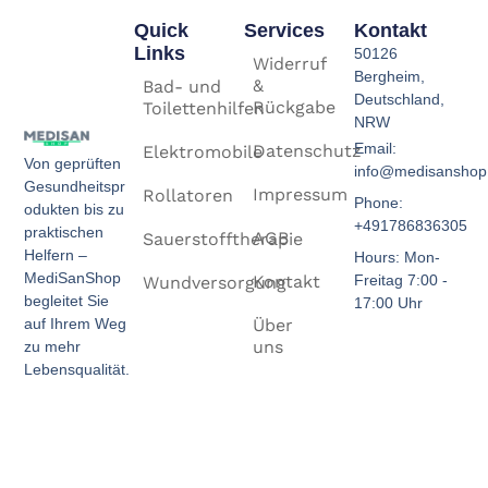
Quick
Services
Kontakt
Links
50126
Widerruf
Bergheim,
&
Bad- und
Deutschland,
Rückgabe
Toilettenhilfen
NRW
Email:
Datenschutz
Elektromobile
Von geprüften
info@medisanshop
Gesundheitspr
Impressum
Rollatoren
Phone:
odukten bis zu
+491786836305
praktischen
AGB
Sauerstofftherapie
Helfern –
Hours: Mon-
MediSanShop
Kontakt
Freitag 7:00 -
Wundversorgung
begleitet Sie
17:00 Uhr
Über
auf Ihrem Weg
uns
zu mehr
Lebensqualität.