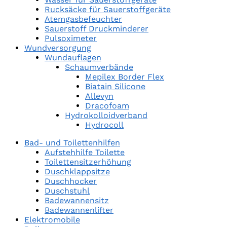
Rucksäcke für Sauerstoffgeräte
Atemgasbefeuchter
Sauerstoff Druckminderer
Pulsoximeter
Wundversorgung
Wundauflagen
Schaumverbände
Mepilex Border Flex
Biatain Silicone
Allevyn
Dracofoam
Hydrokolloidverband
Hydrocoll
Bad- und Toilettenhilfen
Aufstehhilfe Toilette
Toilettensitzerhöhung
Duschklappsitze
Duschhocker
Duschstuhl
Badewannensitz
Badewannenlifter
Elektromobile