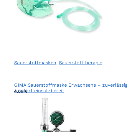
Sauerstoffmasken
,
Sauerstofftherapie
GIMA Sauerstoffmaske Erwachsene – zuverlässig
& sofort einsatzbereit
4,86
€