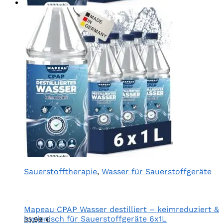
Sauerstofftherapie
,
Wasser für Sauerstoffgeräte
Mapeau CPAP Wasser destilliert – keimreduziert &
hygienisch für Sauerstoffgeräte 6x1L
33,99
€