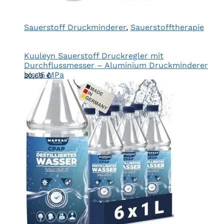
Sauerstoff Druckminderer
,
Sauerstofftherapie
Kuuleyn Sauerstoff Druckregler mit
Durchflussmesser – Aluminium Druckminderer
bis 15 MPa
30,69
€