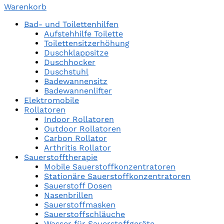
Warenkorb
Bad- und Toilettenhilfen
Aufstehhilfe Toilette
Toilettensitzerhöhung
Duschklappsitze
Duschhocker
Duschstuhl
Badewannensitz
Badewannenlifter
Elektromobile
Rollatoren
Indoor Rollatoren
Outdoor Rollatoren
Carbon Rollator
Arthritis Rollator
Sauerstofftherapie
Mobile Sauerstoffkonzentratoren
Stationäre Sauerstoffkonzentratoren
Sauerstoff Dosen
Nasenbrillen
Sauerstoffmasken
Sauerstoffschläuche
Wasser für Sauerstoffgeräte