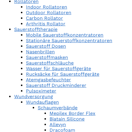
Rollatoren
Indoor Rollatoren
Outdoor Rollatoren
Carbon Rollator
Arthritis Rollator
Sauerstofftherapie
Mobile Sauerstoffkonzentratoren
Stationäre Sauerstoffkonzentratoren
Sauerstoff Dosen
Nasenbrillen
Sauerstoffmasken
Sauerstoffschläuche
Wasser für Sauerstoffgeräte
Rucksäcke für Sauerstoffgeräte
Atemgasbefeuchter
Sauerstoff Druckminderer
Pulsoximeter
Wundversorgung
Wundauflagen
Schaumverbände
Mepilex Border Flex
Biatain Silicone
Allevyn
Dracofoam