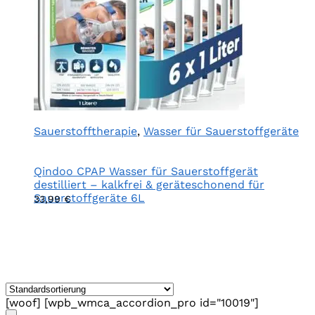
Sauerstofftherapie
,
Wasser für Sauerstoffgeräte
Qindoo CPAP Wasser für Sauerstoffgerät
destilliert – kalkfrei & geräteschonend für
Sauerstoffgeräte 6L
33,99
€
[woof] [wpb_wmca_accordion_pro id="10019"]