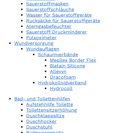
Sauerstoffmasken
Sauerstoffschläuche
Wasser für Sauerstoffgeräte
Rucksäcke für Sauerstoffgeräte
Atemgasbefeuchter
Sauerstoff Druckminderer
Pulsoximeter
Wundversorgung
Wundauflagen
Schaumverbände
Mepilex Border Flex
Biatain Silicone
Allevyn
Dracofoam
Hydrokolloidverband
Hydrocoll
Bad- und Toilettenhilfen
Aufstehhilfe Toilette
Toilettensitzerhöhung
Duschklappsitze
Duschhocker
Duschstuhl
Badewannensitz